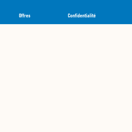
Offres
Confidentialité
Cartes-cadeaux
Modalités
Restauration
Nous contacter + FAQs
Joignez l'équipe
Guide nutritionnel
APPLICABLE À L'ENSEMBLE DES OFFRES ET DES
ARTICLES