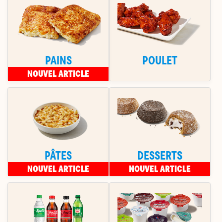
PAINS
POULET
NOUVEL ARTICLE
PÂTES
DESSERTS
NOUVEL ARTICLE
NOUVEL ARTICLE